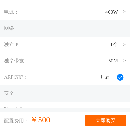
电源：
460W
网络
独立IP
1个
独享带宽
50M
ARP防护：
开启
安全
防御峰值：
200G
￥
500
立即购买
配置费用：
托管量