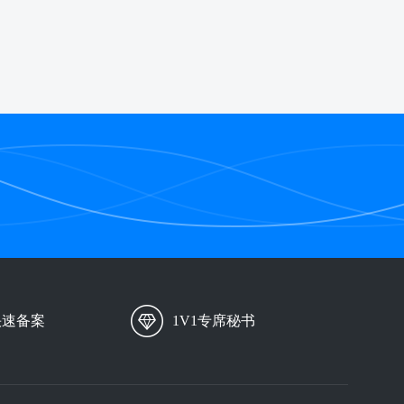
快速备案
1V1专席秘书