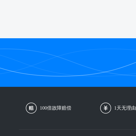
100倍故障赔偿
1天无理