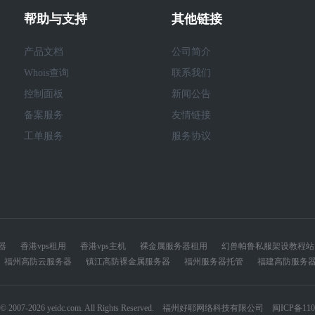
帮助与支持
其他链接
产品文档
公司简介
Whois查询
联系我们
控制面板
新闻公告
备案服务
友情链接
工单服务
服务协议
器
香港vps租用
香港vps主机
裸金属服务器租用
幻兽帕鲁私服架设教程站
福州高防云服务器
镇江高防裸金属服务器
福州服务器托管
福建高防服务
ht © 2007-2026 yeidc.com. All Rights Reserved. 福州好耶网络科技有限公司
闽ICP备110